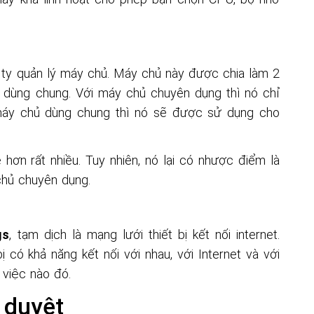
gs
, tạm dịch là mạng lưới thiết bị kết nối internet.
 có khả năng kết nối với nhau, với Internet và với
 việc nào đó.
 duyệt
g thể không biết các định nghĩa sau:
, địa chỉ này đã chuyển đổi IPaddress của server
omain miễn phí không phải là dạng độc quyền thì
ho thuê máy chủ vào địa chỉ.