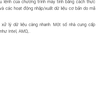
âu lệnh của chương trình máy tính bằng cách thực
h và các hoạt động nhập/xuất dữ liệu cơ bản do mã
 xử lý dữ liệu càng nhanh. Một số nhà cung cấp
hư Intel, AMD,...