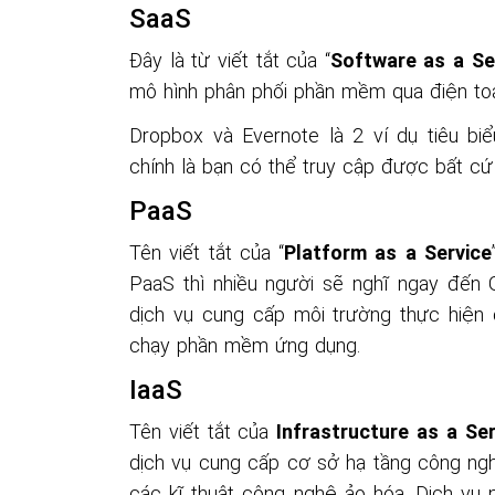
IaaS
Tên viết tắt của
Infrastructure as a Ser
dịch vụ cung cấp cơ sở hạ tầng công ngh
các kĩ thuật công nghệ ảo hóa. Dịch vụ
memory,... theo mong muốn.
Rental Server
Đây là dịch vụ thuê máy chủ từ các công
loại là máy chủ chuyên dụng và máy chủ
dành riêng cho 1 người dùng máy. Với 
nhiều người.
Phí lắp đặt của loại máy chủ này cũng rẻ
dung lượng dữ liệu thấp hơn so với máy 
IoT