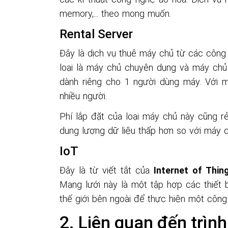
Đây là từ viết tắt của
Internet of Thin
Mạng lưới này là một tập hợp các thiết bị
thế giới bên ngoài để thực hiện một công
Liên quan đến trình
Tiếp theo, nói về trình duyệt web thì khôn
Domain
Domain
giống như một địa chỉ trên mạng
thành chuỗi kí tự dễ hiểu. Với những d
domain thường bị chèn tên của công ty c