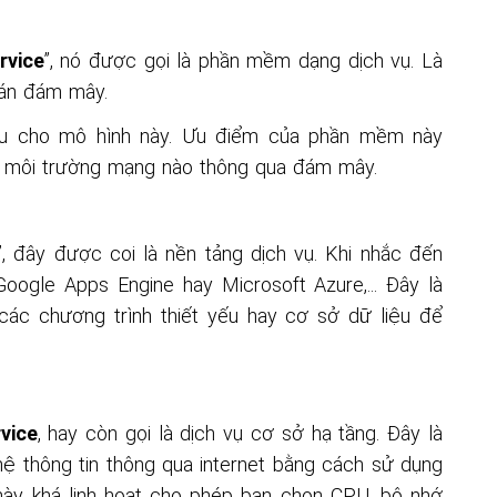
vice
, hay còn gọi là dịch vụ cơ sở hạ tầng. Đây là
ệ thông tin thông qua internet bằng cách sử dụng
 này khá linh hoạt cho phép bạn chọn CPU, bộ nhớ
 ty quản lý máy chủ. Máy chủ này được chia làm 2
 dùng chung. Với máy chủ chuyên dụng thì nó chỉ
máy chủ dùng chung thì nó sẽ được sử dụng cho
 hơn rất nhiều. Tuy nhiên, nó lại có nhược điểm là
chủ chuyên dụng.