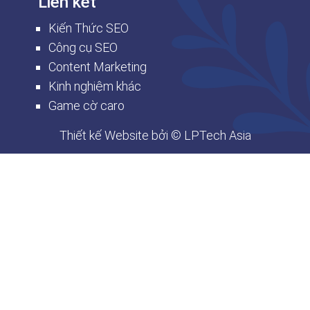
Liên kết
Kiến Thức SEO
Công cụ SEO
Content Marketing
Kinh nghiệm khác
Game cờ caro
Thiết kế Website
bởi © LPTech Asia