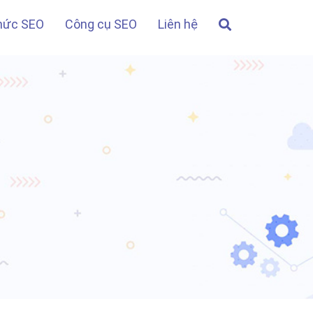
thức SEO
Công cụ SEO
Liên hệ