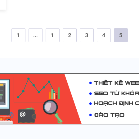
1
...
1
2
3
4
5