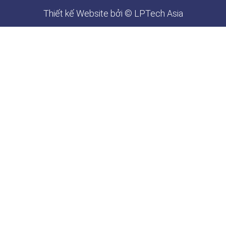
Thiết kế Website
bởi © LPTech Asia