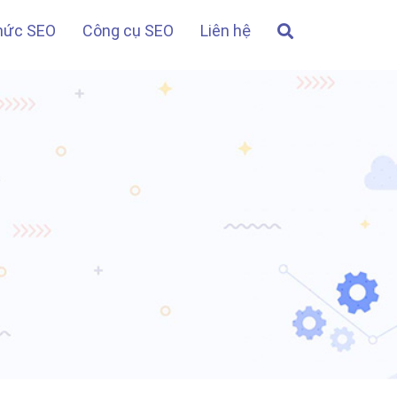
thức SEO
Công cụ SEO
Liên hệ