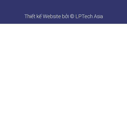
Thiết kế Website
bởi © LPTech Asia