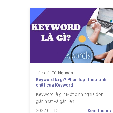
Tác giả:
Tú Nguyên
Keyword là gì? Phân loại theo tính
chất của Keyword
Keyword là gì? Một định nghĩa đơn
giản nhất và gắn liền...
2022-01-12
Xem thêm