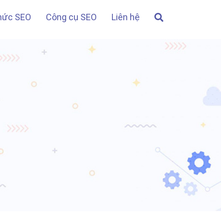
thức SEO
Công cụ SEO
Liên hệ