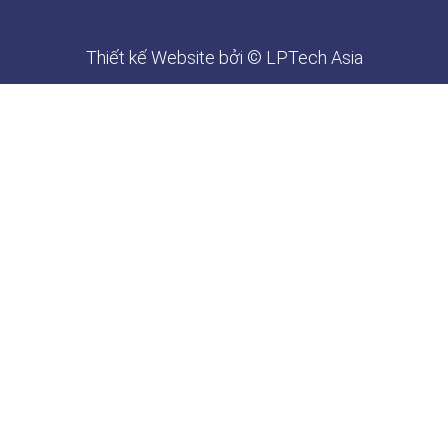
Thiết kế Website
bởi © LPTech Asia