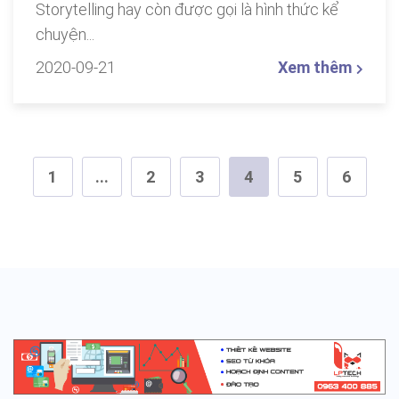
Storytelling hay còn được gọi là hình thức kể
chuyện...
2020-09-21
Xem thêm
1
...
2
3
4
5
6